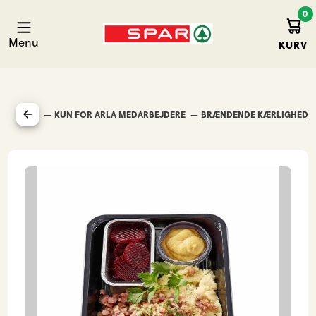
0
Kurv
Spar Agerskov
Menu
KURV
MAD UD AF HUSET
KUN FOR ARLA MEDARBEJDERE
BRÆNDENDE KÆRLIGHED