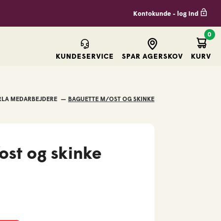
Kontokunde - log ind
0
Kurv
KUNDESERVICE
SPAR AGERSKOV
KURV
KUN FOR ARLA MEDARBEJDERE
BAGUETTE M/OST OG SKINKE
st og skinke