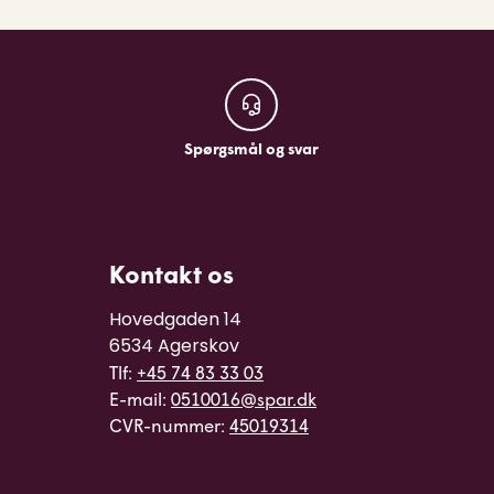
Spørgsmål og svar
Spørgsmål og svar
Kontakt os
Hovedgaden 14

6534 Agerskov
Tlf:
+45 74 83 33 03
E-mail:
0510016@spar.dk
CVR-nummer:
45019314