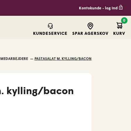
Kontokunde - log ind
0
Kurv
KUNDESERVICE
SPAR AGERSKOV
KURV
KUN FOR ARLA MEDARBEJDERE
PASTASALAT M. KYLLING/BACON
. kylling/bacon